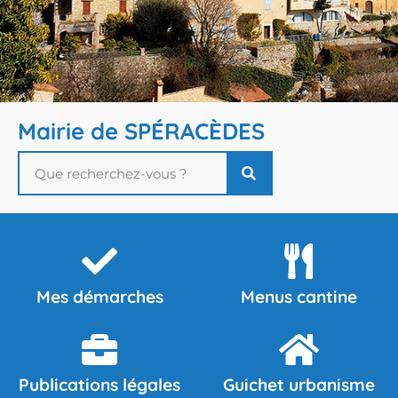
Mairie de SPÉRACÈDES
Mes démarches
Menus cantine
Publications légales
Guichet urbanisme