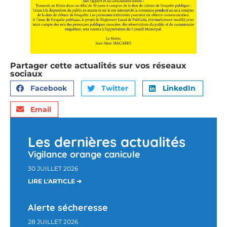
Partager cette actualités sur vos réseaux
sociaux
Facebook
Twitter
LinkedIn
Email
Les dernières actualités
Vigilance orange canicule
30 JUILLET 2026
LIRE L'ARTICLE ➔
Alerte sécheresse
28 JUILLET 2026