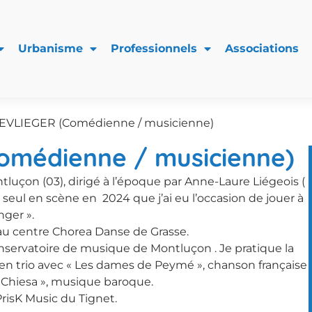
Urbanisme
Professionnels
Associations
DEVLIEGER (Comédienne / musicienne)
Comédienne / musicienne)
luçon (03), dirigé à l’époque par Anne-Laure Liégeois (
n seul en scène en 2024 que j’ai eu l’occasion de jouer à
nger ».
 au centre Chorea Danse de Grasse.
nservatoire de musique de Montluçon . Je pratique la
ue en trio avec « Les dames de Peymé », chanson française
a Chiesa », musique baroque.
PrisK Music du Tignet.