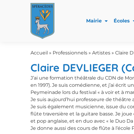
Mairie
Écoles
Accueil
»
Professionnels
»
Artistes
»
Claire 
Claire DEVLIEGER (
J’ai une formation théâtrale du CDN de Mont
en 1997). Je suis comédienne, et j’ai écrit u
Peymeinade lors du festival « à voir et à ma
Je suis aujourd’hui professeure de théâtre
Je suis également musicienne, issue du co
flûte traversière et la guitare basse. Je jo
et pop anglaise, et en duo avec « le Duo D
Je donne aussi des cours de flûte à l’école 